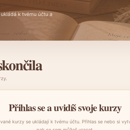
e ukládá k tvému účtu a
skončila
rzy.
Přihlas se a uvidíš svoje kurzy
ané kurzy se ukládají k tvému účtu. Přihlas se nebo si vyt
pak se sem můžeš vracet.