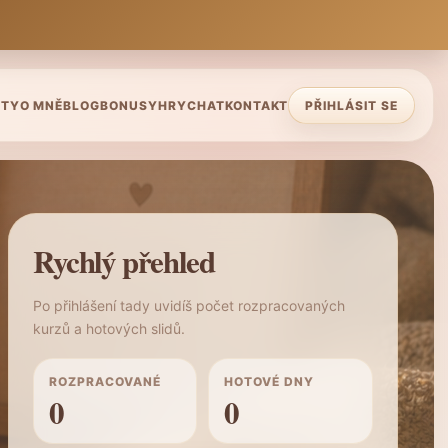
STY
O MNĚ
BLOG
BONUSY
HRY
CHAT
KONTAKT
PŘIHLÁSIT SE
Rychlý přehled
Po přihlášení tady uvidíš počet rozpracovaných
kurzů a hotových slidů.
ROZPRACOVANÉ
HOTOVÉ DNY
0
0