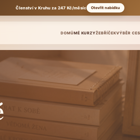
Členství v Kruhu za 247 Kč/měsíc
Otevřít nabídku
DOMŮ
MÉ KURZY
ŽEBŘÍČEK
VÝBĚR CE
é