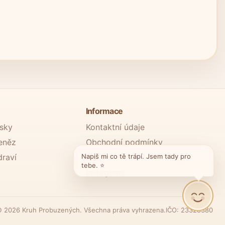
Informace
ásky
Kontaktní údaje
eněz
Obchodní podmínky
draví
Napiš mi co tě trápí. Jsem tady pro
Napsat e-mail
tebe. ⭐
Instagram
Luna
 2026 Kruh Probuzených. Všechna práva vyhrazena.
IČO: 23328380