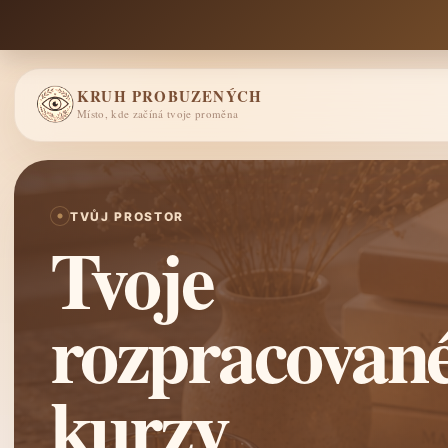
KRUH PROBUZENÝCH
Místo, kde začíná tvoje proměna
TVŮJ PROSTOR
Tvoje
rozpracovan
kurzy