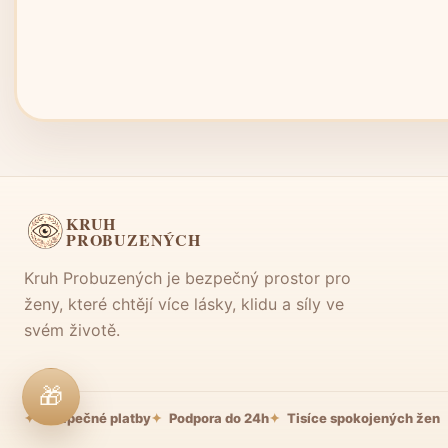
KRUH
PROBUZENÝCH
Kruh Probuzených je bezpečný prostor pro
ženy, které chtějí více lásky, klidu a síly ve
svém životě.
🎁
Bezpečné platby
Podpora do 24h
Tisíce spokojených žen