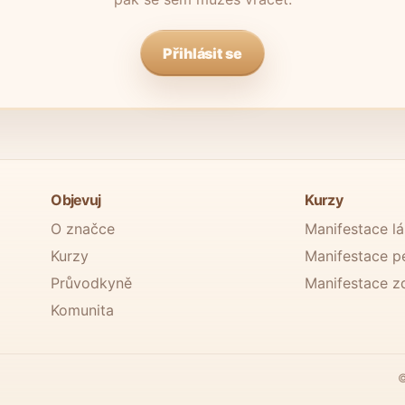
Přihlásit se
Objevuj
Kurzy
O značce
Manifestace l
Kurzy
Manifestace p
Průvodkyně
Manifestace z
Komunita
©