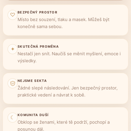
BEZPEČNÝ PROSTOR
♡
Místo bez souzení, tlaku a masek. Můžeš být
konečně sama sebou.
SKUTEČNÁ PROMĚNA
✦
Nestačí jen snít. Naučíš se měnit myšlení, emoce i
výsledky.
NEJSME SEKTA
Žádné slepé následování. Jen bezpečný prostor,
praktické vedení a návrat k sobě.
KOMUNITA DUŠÍ
☾
Obklop se ženami, které tě podrží, pochopí a
posunou dál.