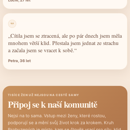
Lucie, 27 let
„Cítila jsem se ztracená, ale po pár dnech jsem měla
mnohem větší klid. Přestala jsem jednat ze strachu
a začala jsem se vracet k sobě.“
Petra, 36 let
TISÍCE ŽEN UŽ NEJSOU NA CESTĚ SAMY
Připoj se k naší komunitě
Nejsi na to sama. Vstup mezi ženy, které rostou,
podporují se a mění svůj život krok za krokem. Kruh
Probuzených je místo, kam se člověk vrací pro sílu, klid