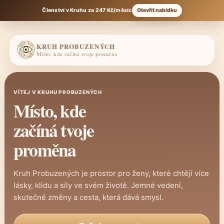
Členství v Kruhu za 247 Kč/měsíc
Otevřít nabídku
KRUH PROBUZENÝCH
Místo, kde začíná tvoje proměna
VÍTEJ V KRUHU PROBUZENÝCH
Místo, kde
začíná tvoje
proměna
Kruh Probuzených je prostor pro ženy, které chtějí více
lásky, klidu a síly ve svém životě. Jemné vedení,
skutečné změny a cesta, která dává smysl.